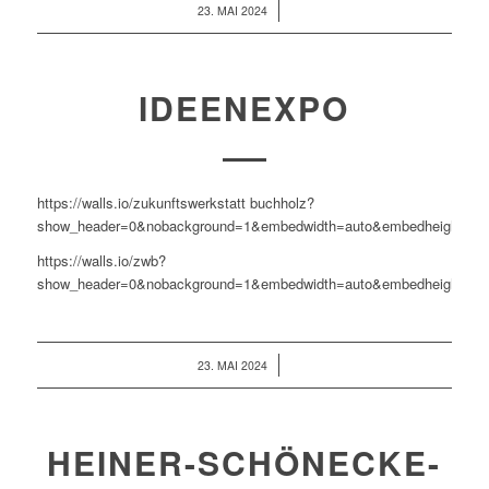
/
23. MAI 2024
IDEENEXPO
https://walls.io/zukunftswerkstatt buchholz?
show_header=0&nobackground=1&embedwidth=auto&embedheight=10
https://walls.io/zwb?
show_header=0&nobackground=1&embedwidth=auto&embedheight=10
/
23. MAI 2024
HEINER-SCHÖNECKE-