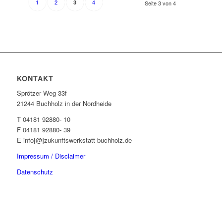
1
2
4
3
Seite 3 von 4
KONTAKT
Sprötzer Weg 33f
21244 Buchholz in der Nordheide
T 04181 92880- 10
F 04181 92880- 39
E info[@]zukunftswerkstatt-buchholz.de
Impressum / Disclaimer
Datenschutz