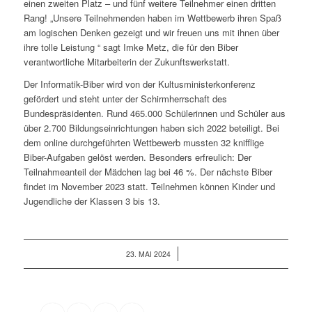
einen zweiten Platz ­– und fünf weitere Teilnehmer einen dritten
Rang! „Unsere Teilnehmenden haben im Wettbewerb ihren Spaß
am logischen Denken gezeigt und wir freuen uns mit ihnen über
ihre tolle Leistung “ sagt Imke Metz, die für den Biber
verantwortliche Mitarbeiterin der Zukunftswerkstatt.
Der Informatik-Biber wird von der Kultusministerkonferenz
gefördert und steht unter der Schirmherrschaft des
Bundespräsidenten. Rund 465.000 Schülerinnen und Schüler aus
über 2.700 Bildungseinrichtungen haben sich 2022 beteiligt. Bei
dem online durchgeführten Wettbewerb mussten 32 knifflige
Biber-Aufgaben gelöst werden. Besonders erfreulich: Der
Teilnahmeanteil der Mädchen lag bei 46 %. Der nächste Biber
findet im November 2023 statt. Teilnehmen können Kinder und
Jugendliche der Klassen 3 bis 13.
/
23. MAI 2024