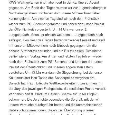
KWS-Werk gefahren und haben dort in der Kantine zu Abend
gegessen. Am Ende des Tages wurden wir zur Jugendherberge in
Nordheim gefahren und haben dort unsere Mitbewohner näher
kennengelernt. Am zweiten Tag sind wir nach dem Frühstück
wieder zum PS. Speicher gefahren und haben dort unser Projekt
der Öffentlichkeit vorgestellt. Um 14 Uhr war unser 2.
Jurygespräch, diese lief ähnlich wie beim 1. Jurygespräch auch
sehr gut. Den Rest des Tages hatten wir wieder Freizeit und sind
mit unseren Mitbewohnern nach Einbeck gegangen, um die
schöne Altstadt zu erkunden und ein Eis zu essen. Der Abend
verlief wie am Vortag. Am dritten und letzten Tag fuhren wieder
nach dem Frühstück zum PS. Speicher und konnten dort unser
Projekt der Öffentlichkeit und unseren angereisten Eltern
vorstellen. Um 13 Uhr war dann die Siegerehrung, bei der unser
Kultusminister Herr Tonne drei Sonderpreise vergeben hat.
Danach hat Frau Holle, die Wettbewerbsleiterin, zusammen mit
der Jury des jeweiligen Fachgebiets, die restlichen Preise verteilt.
Wir haben den 3. Platz im Bereich Chemie für unser Projekt
bekommen. Die Jury lobte besonders die Sorgfalt, mit der wir
unsere Versuche durchgeführt hatten und die unterschiedlichen
Untersuchungsmethoden, die wir zur Überprüfung unserer