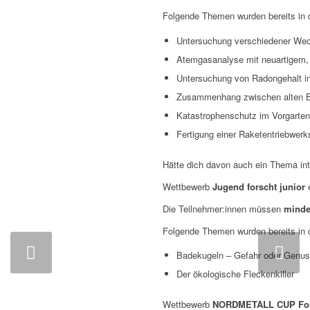
Folgende Themen wurden bereits in d
Untersuchung verschiedener Weckt
Atemgasanalyse mit neuartigem,
Untersuchung von Radongehalt in
Zusammenhang zwischen alten Ba
Katastrophenschutz im Vorgarte
Fertigung einer Raketentriebwe
Hätte dich davon auch ein Thema int
Wettbewerb
Jugend forscht junior
e
Die Teilnehmer:innen müssen
minde
Folgende Themen wurden bereits in d
Weiter
Badekugeln – Gefahr oder Genus
Der ökologische Fleckenkiller
Wettbewerb
NORDMETALL CUP Form