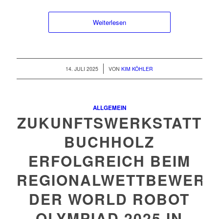
Weiterlesen
/
14. JULI 2025
VON
KIM KÖHLER
ALLGEMEIN
ZUKUNFTSWERKSTATT
BUCHHOLZ
ERFOLGREICH BEIM
REGIONALWETTBEWERB
DER WORLD ROBOT
OLYMPIAD 2025 IN