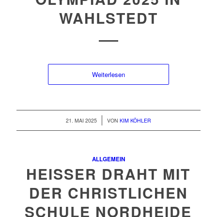
WAHLSTEDT
Weiterlesen
/
21. MAI 2025
VON
KIM KÖHLER
ALLGEMEIN
HEISSER DRAHT MIT D
ER CHRISTLICHEN S
CHULE NORDHEIDE