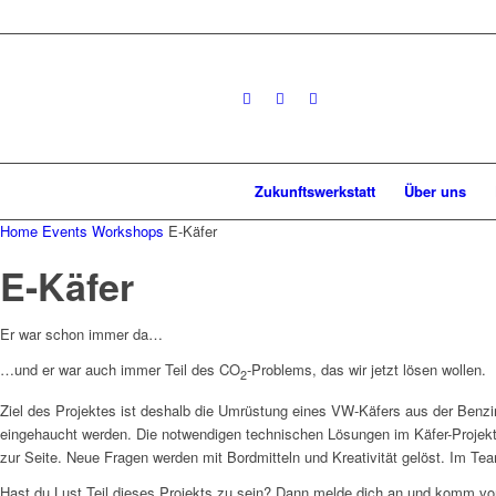
Zukunftswerkstatt
Über uns
Home
Events
Workshops
E-Käfer
E-Käfer
Er war schon immer da…
…und er war auch immer Teil des CO
-Problems, das wir jetzt lösen wollen.
2
Ziel des Projektes ist deshalb die Umrüstung eines VW-Käfers aus der Benzin
eingehaucht werden. Die notwendigen technischen Lösungen im Käfer-Projekt 
zur Seite. Neue Fragen werden mit Bordmitteln und Kreativität gelöst. Im Te
Hast du Lust Teil dieses Projekts zu sein? Dann melde dich an und komm vor