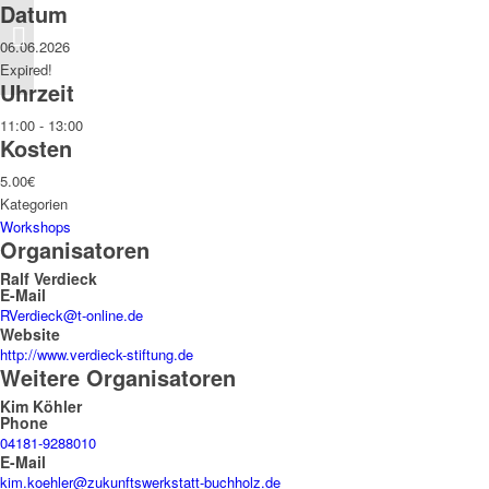
Verborgene Orte,
Datum
digitale Spuren- auf der
06.06.2026
Suche nach dem
Expired!
verschollenen Infl...
Uhrzeit
11:00 - 13:00
Kosten
5.00€
Kategorien
Workshops
Organisatoren
Ralf Verdieck
E-Mail
RVerdieck@t-online.de
Website
http://www.verdieck-stiftung.de
Weitere Organisatoren
Kim Köhler
Phone
04181-9288010
E-Mail
kim.koehler@zukunftswerkstatt-buchholz.de