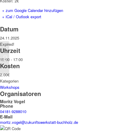
Kosten: 2€
+ zum Google Calendar hinzufügen
+ iCal / Outlook export
Datum
24.11.2025
Expired!
Uhrzeit
Ein Nikolausabend mit
Quanten, Photonen und
15:00 - 17:00
Sternenstaub
Kosten
2.00€
Kategorien
Workshops
Organisatoren
Moritz Vogel
Phone
04181-9288010
E-Mail
moritz.vogel@zukunftswerkstatt-buchholz.de