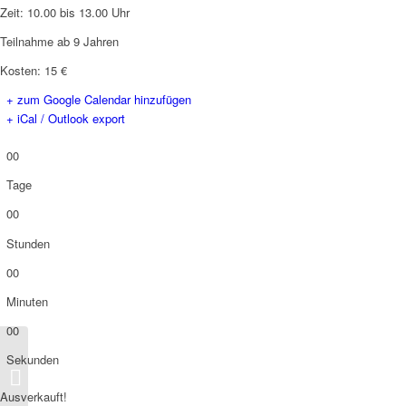
Zeit: 10.00 bis 13.00 Uhr
Teilnahme ab 9 Jahren
Kosten: 15 €
+ zum Google Calendar hinzufügen
+ iCal / Outlook export
00
Tage
00
Stunden
00
Minuten
00
Sekunden
Bionik – Die Natur
macht´s vor
Ausverkauft!