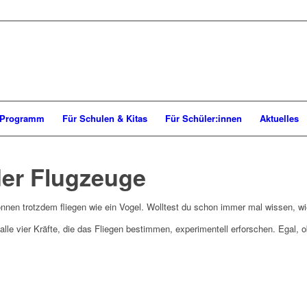
Programm
Für Schulen & Kitas
Für Schüler:innen
Aktuelles
der Flugzeuge
nnen trotzdem fliegen wie ein Vogel. Wolltest du schon immer mal wissen, w
le vier Kräfte, die das Fliegen bestimmen, experimentell erforschen. Egal, o