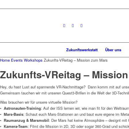
Zukunftswerkstatt
Über uns
Home
Events
Workshops
Zukunfts-VReitag – Mission zum Mars
Zukunfts-VReitag – Missio
Hey, du hast Lust auf spannende VR-Nachmittage? Dann komm mit auf uns
Gemeinsam tauchen wir mit unseren Quest3-Brillen in die Welt der 3D-Techni
Was brauchen wir für unsere virtuelle Mission?
•
Astronauten-Training
: Auf der ISS lernen wir, wie man fit für den Weltraum
•
Mars-Basis
: Schaut euch Mars-Stationen an und baut eure eigene im Metave
•
Raumanzug & Marsmobil
: Der Mars hat keine Atmosphäre – designt mit
•
Kamera-Team
: Filmt die Mission in 2D, 3D oder sogar 360-Grad und schickt