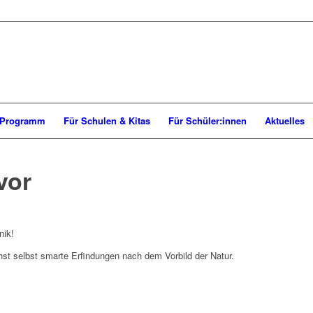
Programm
Für Schulen & Kitas
Für Schüler:innen
Aktuelles
vor
nik!
hst selbst smarte Erfindungen nach dem Vorbild der Natur.